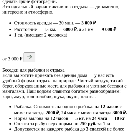
сделать яркие фотографии.
Это идеальный вариант активного отдыха — динамично,
интересно и атмосферно.
Стоимость аренды — 30 мин. —
3 000 ₽
Расстояние — 13 км. —
6000 ₽
, а 21 км. —
9 000 ₽
1 ед. (вмещает 2 человека)
от 3 000 ₽
Беседки для рыбалки и отдыха
Если вы хотите приехать без аренды дома — у нас есть
удобный формат отдыха на природе. Чистый воздух, тихий
берег, оборудованные места для рыбалки и уютные беседки с
мангалами. Наш водоём славится богатым разнообразием:
карп, амур, толстолобик, щука, окунь, плотва.
Рыбалка. Стоимость на одного рыбака: на
12 часов
с
момента заезда
2000 ₽
,
24 часа
с момента заезда
3000 ₽.
Норма вылова на 1
2 часов — 5 кг
, на
24 часа — 10 кг
Оплата за рыбу сверх нормы по
250 руб. за 1 кг
Допускается на каждого рыбака до
3 снастей
не более