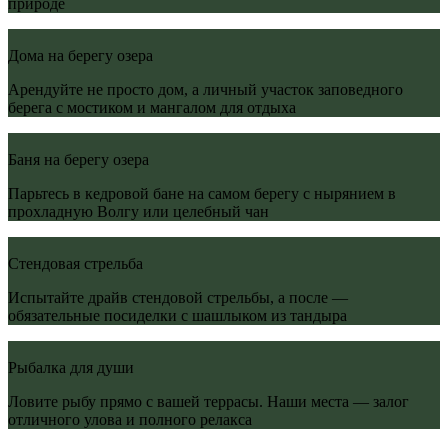
природе
Дома на берегу озера
Арендуйте не просто дом, а личный участок заповедного
берега с мостиком и мангалом для отдыха
Баня на берегу озера
Парьтесь в кедровой бане на самом берегу с нырянием в
прохладную Волгу или целебный чан
Стендовая стрельба
Испытайте драйв стендовой стрельбы, а после —
обязательные посиделки с шашлыком из тандыра
Рыбалка для души
Ловите рыбу прямо с вашей террасы. Наши места — залог
отличного улова и полного релакса