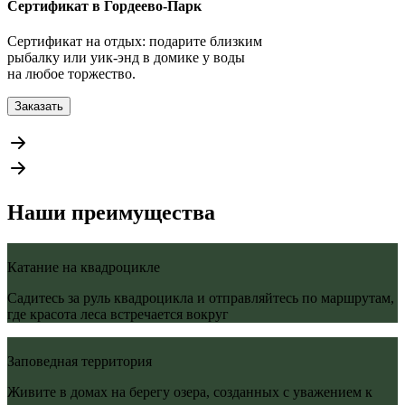
Сертификат в Гордеево-Парк
Сертификат на отдых: подарите близким
П
рыбалку или уик-энд в домике у воды
н
на любое торжество.
с
Заказать
Наши преимущества
Катание на квадроцикле
Садитесь за руль квадроцикла и отправляйтесь по маршрутам,
где красота леса встречается вокруг
Заповедная территория
Живите в домах на берегу озера, созданных с уважением к